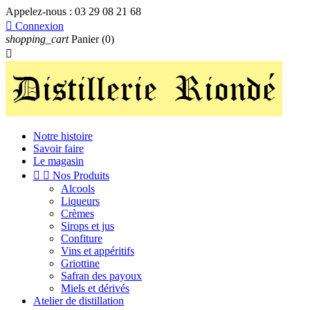
Appelez-nous :
03 29 08 21 68

Connexion
shopping_cart
Panier
(0)

Notre histoire
Savoir faire
Le magasin


Nos Produits
Alcools
Liqueurs
Crèmes
Sirops et jus
Confiture
Vins et appéritifs
Griottine
Safran des payoux
Miels et dérivés
Atelier de distillation