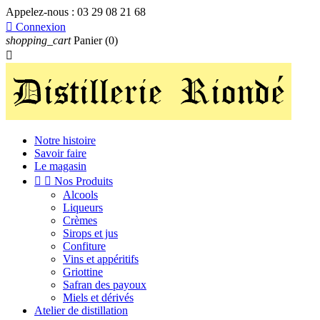
Appelez-nous :
03 29 08 21 68

Connexion
shopping_cart
Panier
(0)

Notre histoire
Savoir faire
Le magasin


Nos Produits
Alcools
Liqueurs
Crèmes
Sirops et jus
Confiture
Vins et appéritifs
Griottine
Safran des payoux
Miels et dérivés
Atelier de distillation