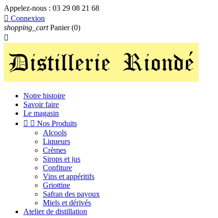
Appelez-nous :
03 29 08 21 68

Connexion
shopping_cart
Panier
(0)

Notre histoire
Savoir faire
Le magasin


Nos Produits
Alcools
Liqueurs
Crèmes
Sirops et jus
Confiture
Vins et appéritifs
Griottine
Safran des payoux
Miels et dérivés
Atelier de distillation