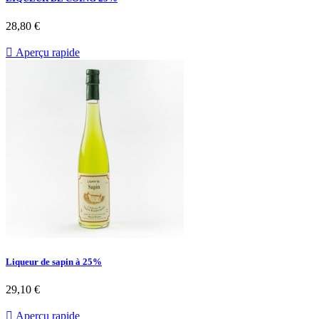
28,80 €

Aperçu rapide
Liqueur de sapin à 25%
29,10 €

Aperçu rapide