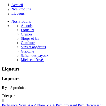
Accueil
Nos Produits
Liqueurs
Nos Produits
Alcools
Liqueurs
Crèmes
Sirops et jus
Confiture
Vins et appéritifs
Griottine
Safran des payoux
Miels et dérivés
Liqueurs
Liqueurs
Il y a 8 produits.
Trier par :

Pertinence
Nom, A à Z
Nom, Z à A
Prix, croissant
Prix, décroissant